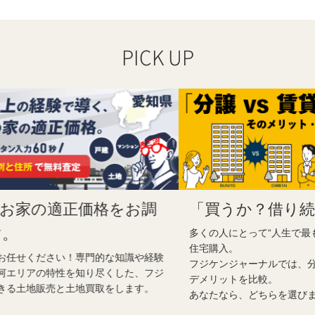
PICK UP
調
「買うか？借り続けるか？」
制
多くの人にとって“人生で最も大きな買い物”となる
フジ
住宅購入。
制震
経験
フジケンジャーナルでは、分譲と賃貸のメリット・
多数
フジ
デメリットを比較。
。
あなたなら、どちらを選びますか？