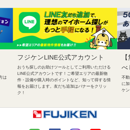
フジケンLINE公式アカウント
【
べ
おうち探しのお助けツールとしてご利用いただける
LINE公式アカウントです！ご希望エリアの最新物
方は
不動
件・設備や購入時のポイントなど、知って得する情
に加
報をお届けします。友だち追加はバナーをクリッ
ケン
ク！