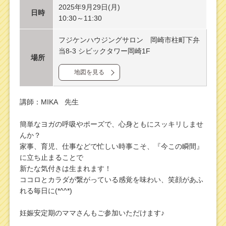
2025年9月29日(月)
日時
10:30～11:30
フジケンハウジングサロン 岡崎市柱町下弁
当8-3 シビックタワー岡崎1F
場所
地図を見る
講師：MIKA 先生
簡単なヨガの呼吸やポーズで、心身ともにスッキリしませ
んか？
家事、育児、仕事などで忙しい時事こそ、『今この瞬間』
に立ち止まることで
新たな気付きは生まれます！
ココロとカラダが繋がっている感覚を味わい、笑顔があふ
れる毎日に(*^^*)
妊娠安定期のママさんもご参加いただけます♪