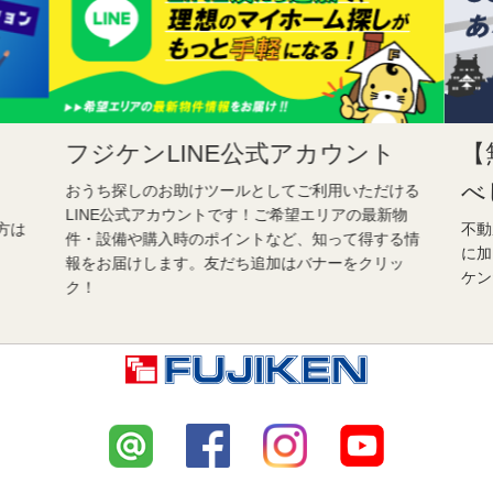
フジケンLINE公式アカウント
【
べ
おうち探しのお助けツールとしてご利用いただける
LINE公式アカウントです！ご希望エリアの最新物
方は
不動
件・設備や購入時のポイントなど、知って得する情
に加
報をお届けします。友だち追加はバナーをクリッ
ケン
ク！