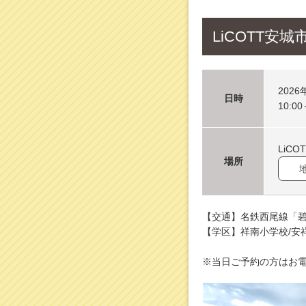
LiCOTT安
2026
日時
10:00
LiC
場所
【交通】名鉄西尾線「碧
【学区】祥南小学校/安
※当日ご予約の方はお