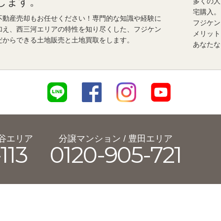
します。
多くの人
宅購入。
不動産売却もお任せください！専門的な知識や経験に
フジケン
加え、西三河エリアの特性を知り尽くした、フジケン
メリット
だからできる土地販売と土地買取をします。
あなたな
刈谷エリア
分譲マンション / 豊田エリア
113
0120-905-721