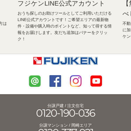
フジケンLINE公式アカウント
【
べ
おうち探しのお助けツールとしてご利用いただける
LINE公式アカウントです！ご希望エリアの最新物
方は
不動
件・設備や購入時のポイントなど、知って得する情
に加
報をお届けします。友だち追加はバナーをクリッ
ケン
ク！
分譲戸建 / 注文住宅
0120-190-036
分譲マンション / 岡崎エリア