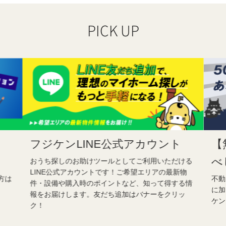
PICK UP
フジケンLINE公式アカウント
【
べ
おうち探しのお助けツールとしてご利用いただける
LINE公式アカウントです！ご希望エリアの最新物
方は
不動
件・設備や購入時のポイントなど、知って得する情
に加
報をお届けします。友だち追加はバナーをクリッ
ケン
ク！