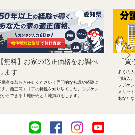
【無料】お家の適正価格をお調べ
「買
します。
多くの人
宅購入。
不動産売却もお任せください！専門的な知識や経験に
フジケン
加え、西三河エリアの特性を知り尽くした、フジケン
メリット
だからできる土地販売と土地買取をします。
あなたな